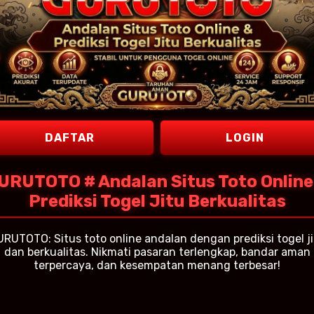
DAFTAR
LOGIN
URUTOTO # Andalan Situs Toto Online
Prediksi Togel Jitu Berkualitas
RUTOTO: Situs toto online andalan dengan prediksi togel j
dan berkualitas. Nikmati pasaran terlengkap, bandar aman
terpercaya, dan kesempatan menang terbesar!